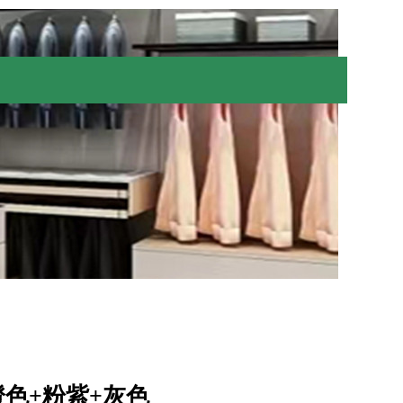
橙色+粉紫+灰色