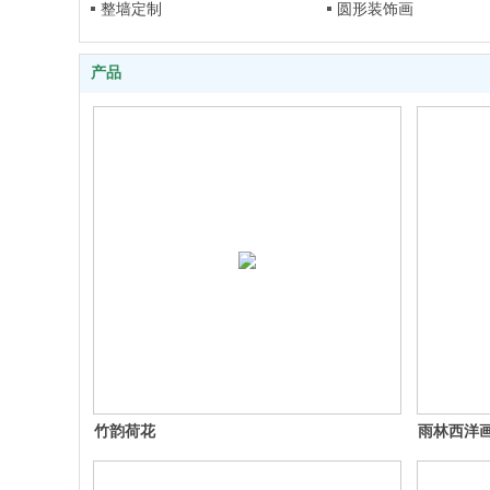
整墙定制
圆形装饰画
产品
竹韵荷花
雨林西洋