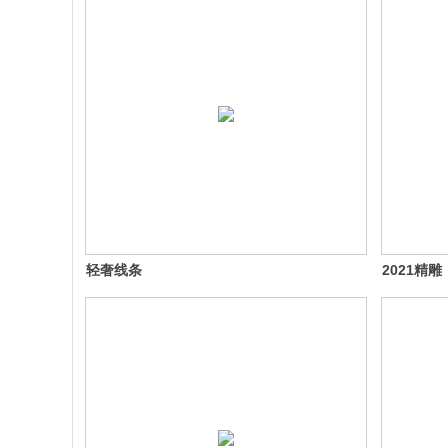
轻奢线条
2021精雕