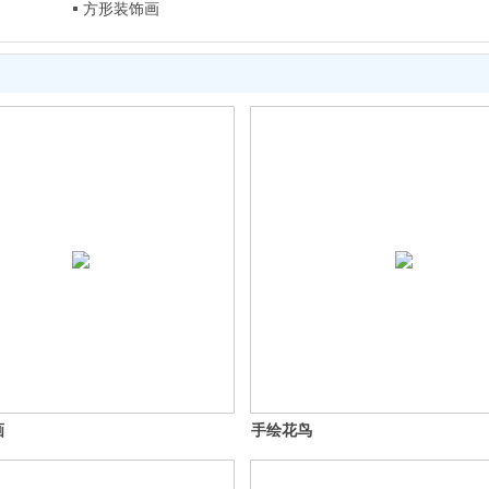
方形装饰画
画
手绘花鸟