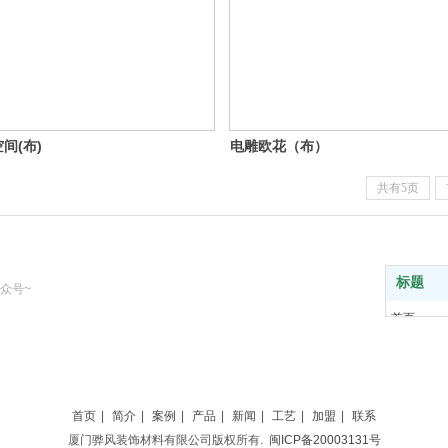
间(布)
电雕欧花（布）
共有5页
标题
众号~
首页
简介
案例
产品
工艺
首页
|
简介
|
案例
|
产品
|
新闻
|
工艺
|
加盟
|
联系
加盟
厦门骅风装饰材料有限公司版权所有.
闽ICP备20003131号