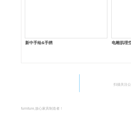
新中手绘&手绣
电雕肌理空
扫描关注公
furniture,放心家具制造者！