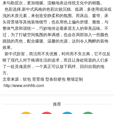
来勾勒层次，更加细腻、流畅地表达传统文化中的精髓。
色彩选择,新中式风格的色彩比较沉稳、低调，多使用或深或
浅的木质元素，来创造安静柔和的氛围。而床品、窗帘、床
头背景墙等其他装饰细节，也在用色上偏向舒缓、雅致，与
整体气质和谐统一，巧妙地传达着家居主人的审美品味。不
过，为了打破空间氛围的单调感，也会在局部加入一些颜色
跳脱的亮色，配合朦胧、温馨的光源，达到令人陶醉的装饰
效果。
新中式卧室，简洁而不失优雅，时尚而不失古典，它不仅反
映了现代人对于格调生活的追求，而且让身处喧嚣的人们多
了一处灵魂居所，一个真正可以放下羁绊、回归自我的地
方。
文章来源：软包 背景墙 型条软硬包 整墙定制
http://www.xmhfrb.com
推荐