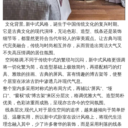
文化背景, 新中式风格，诞生于中国传统文化的复兴时期。
它是古典文化的现代演绎，无论色彩、造型、线条还是装饰
细节等，都显然更符合当代年轻人的审美观点。让古典与现
代完美融合，传统与时尚相互并存，从而营造出简洁大气又
不失高压情调的居住氛围。
空间格调,不同于传统中式的繁琐与沉闷，新中式风格更强调
将一切化繁为简，在造型基础上极致简约，再搭配精巧的灯
具、雅致的挂画、古典的屏风、富有情趣的博古架等，使整
个居室在浓浓古韵中渗透几许现代气息。
整个室内多采用对称式的布局方式，再辅以“屏风”、“垭
口”、“窗棂”或“博古架”来区分层次，格调优雅大气、造型简朴
优美，色彩浓重而成熟，呈现亦古亦今的空间氛围。
线条层次,现代人对于居住空间的追求，越来越倾向于简单舒
适、温馨实用，所以新中式卧室在设计风格上，将现代生活
理念融入其中，少了许多奢华的装饰，而是采用利落的线条