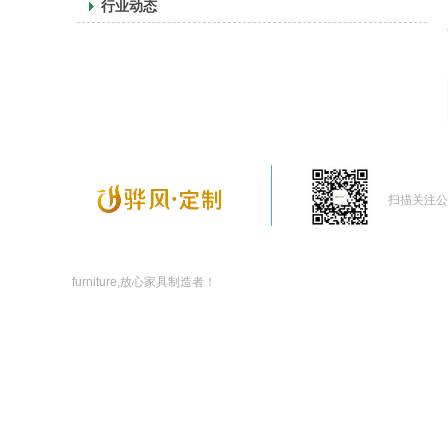
行业动态
扫描关注公
furniture,放心家具制造者！