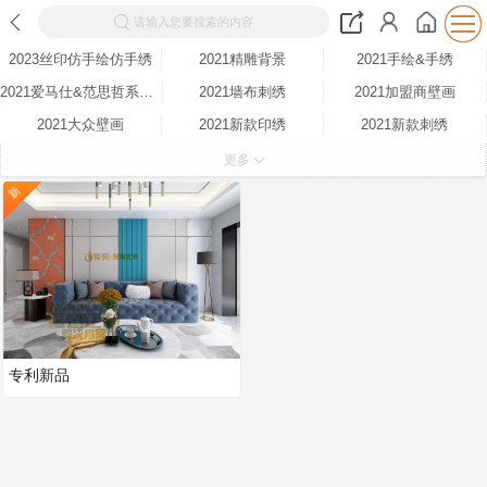
请输入您要搜索的内容
2023丝印仿手绘仿手绣
2021精雕背景
2021手绘&手绣
2021爱马仕&范思哲系列布
2021墙布刺绣
2021加盟商壁画
2021大众壁画
2021新款印绣
2021新款刺绣
2020新品
整墙定制
圆形装饰画
更多
方形装饰画
新
专利新品