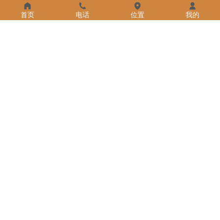
首页
电话
位置
我的
HZ05-时尚简约
HZ02-自然视界
HZ03-意韵东方
HZ01-童年印记
HQBY91A7遇见色彩