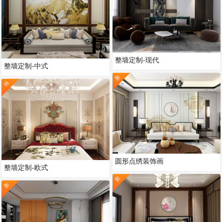
整墙定制-现代
整墙定制-中式
新
特
圆形点绣装饰画
整墙定制-欧式
新
新