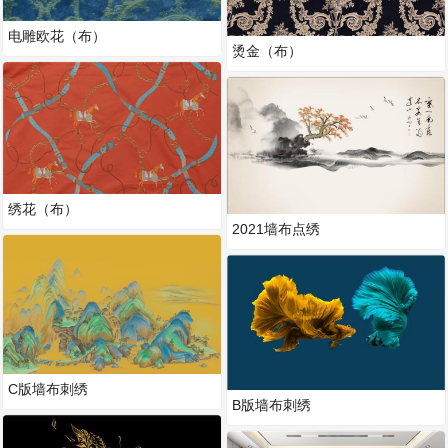
电雕欧花（布）
烫金（布）
绣花（布）
2021墙布点绣
C版墙布刺绣
B版墙布刺绣