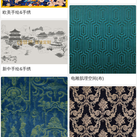
欧美手绘&手绣
新中手绘&手绣
电雕肌理空间(布)