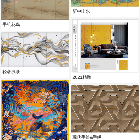
新中山水
手绘花鸟
轻奢线条
2021精雕
现代手绘&手绣