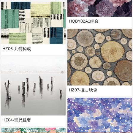
HQBY02A1综合
HZ06-几何构成
HZ07-复古映像
HZ04-现代轻奢