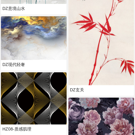
DZ意境山水
DZ现代轻奢
DZ玄关
HZ08-质感肌理