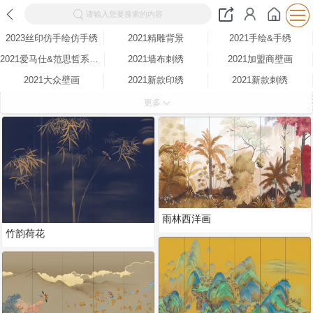
请输入您要搜索的内容
2023丝印仿手绘仿手绣
2021精雕背景
2021手绘&手绣
2021爱马仕&范思哲系列布
2021墙布刺绣
2021加盟商壁画
2021大众壁画
2021新款印绣
2021新款刺绣
2020新品
整墙定制
圆形装饰画
更多
方形装饰画
雨林西洋画
竹韵荷花